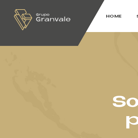
HOME
So
p