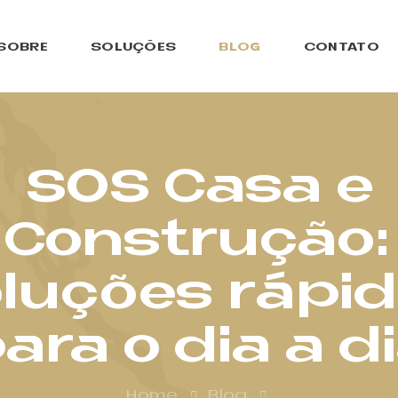
SOBRE
SOLUÇÕES
BLOG
CONTATO
SOS Casa e
Construção:
luções rápi
ara o dia a d
Home
Blog