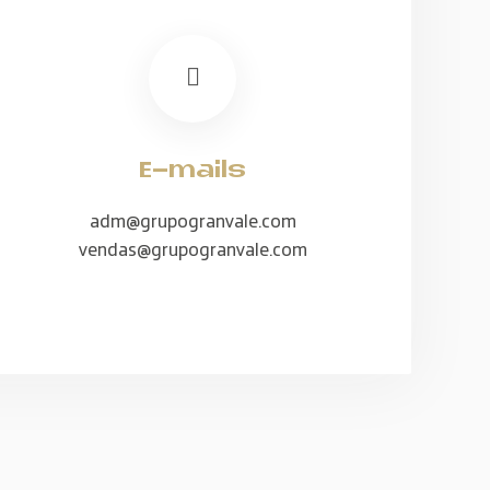
E-mails
adm@grupogranvale.com
vendas@grupogranvale.com