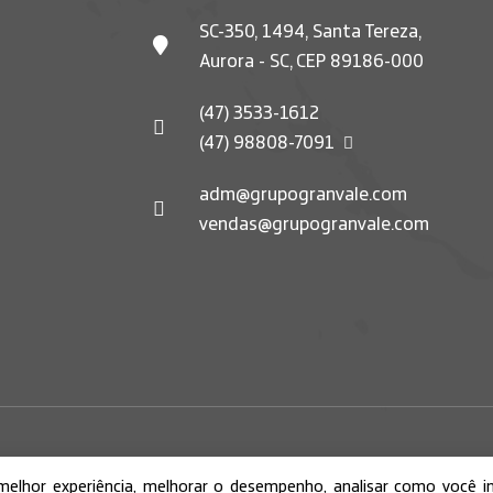
SC-350, 1494, Santa Tereza,
Aurora - SC, CEP 89186-000
(47) 3533-1612
(47) 98808-7091
adm@grupogranvale.com
vendas@grupogranvale.com
rvados.
Política de Privacidade
Termos de Uso
 melhor experiência, melhorar o desempenho, analisar como você 